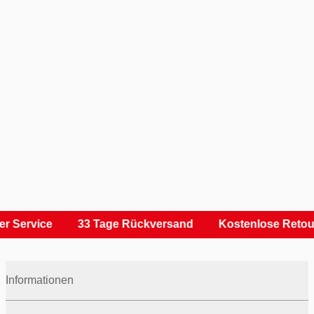
r Service
33 Tage Rückversand
Kostenlose Retou
Informationen