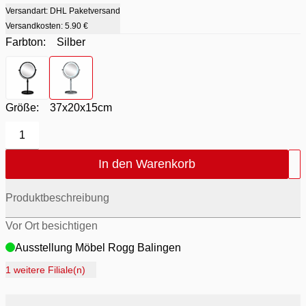
Versandart: DHL Paketversand
Versandkosten:
5.90 €
Farbton:
Silber
Farbton
- Schwarz
Farbton
- Silber
Größe:
37x20x15cm
1
In den Warenkorb
Produktbeschreibung
Vor Ort besichtigen
Ausstellung Möbel Rogg Balingen
Ausstellung Rogg Discount Balingen
1 weitere Filiale(n)
Ausstellung Rogg & Roll Balingen