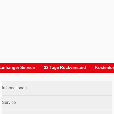
anhänger Service
33 Tage Rückversand
Kostenlos
Informationen
Service