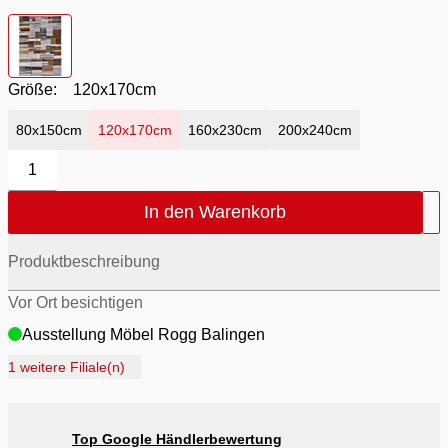
Farbton
- bunt
Größe:
120x170cm
80x150cm
120x170cm
160x230cm
200x240cm
1
In den Warenkorb
Produktbeschreibung
Vor Ort besichtigen
Ausstellung Möbel Rogg Balingen
Ausstellung Rogg Discount Balingen
1 weitere Filiale(n)
Ausstellung Rogg & Roll Balingen
Ausstellung Rogg & Roll Reutlingen
Top Google Händlerbewertung