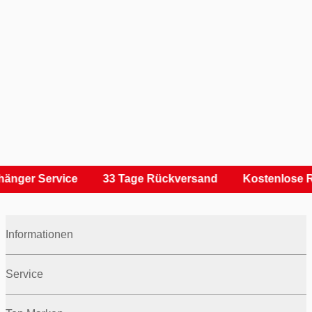
änger Service
33 Tage Rückversand
Kostenlose R
Informationen
Service