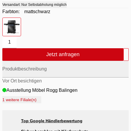
Versandart: Nur Selbstabholung möglich
Farbton:
mattschwarz
Farbton
- mattschwarz
1
Jetzt anfragen
Produktbeschreibung
Vor Ort besichtigen
Ausstellung Möbel Rogg Balingen
Ausstellung Rogg Discount Balingen
1 weitere Filiale(n)
Ausstellung Rogg & Roll Balingen
Ausstellung Rogg & Roll Reutlingen
Top Google Händlerbewertung
Ausstellung Möbel Rogg Reutlingen