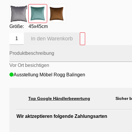
Farbton
- grau
Farbton
- salbei
Farbton
- zimt
Größe:
45x45cm
In den Warenkorb
1
Produktbeschreibung
Vor Ort besichtigen
Ausstellung Möbel Rogg Balingen
Top Google Händlerbewertung
Sicher 
Wir aktzeptieren folgende Zahlungsarten