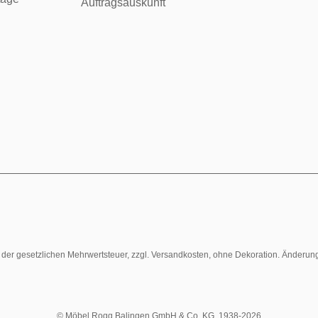
Auftragsauskunft
l. der gesetzlichen Mehrwertsteuer, zzgl. Versandkosten, ohne Dekoration. Änderun
© Möbel Rogg Balingen GmbH & Co. KG. 1938-2026