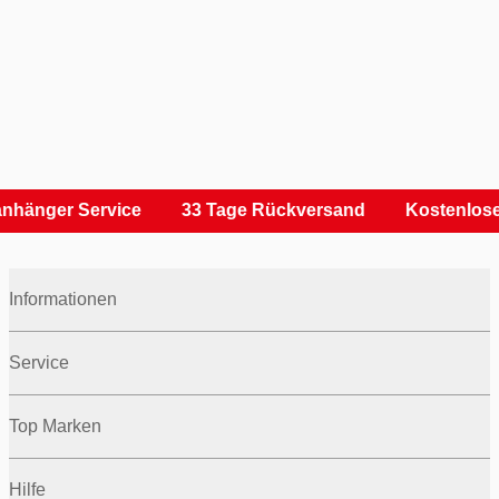
nhänger Service
33 Tage Rückversand
Kostenlose
Informationen
Service
Top Marken
Hilfe