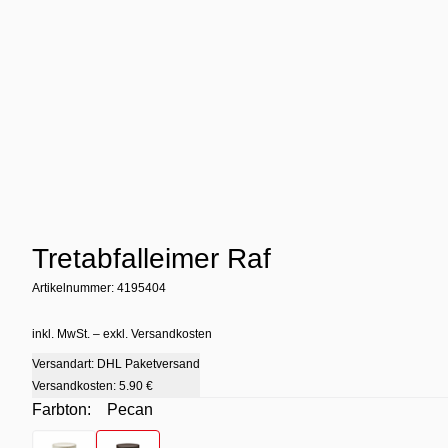
Tretabfalleimer Raf
Artikelnummer: 4195404
inkl. MwSt. – exkl. Versandkosten
Versandart: DHL Paketversand
Versandkosten:
5.90 €
Farbton:
Pecan
Farbton
- Desert
Farbton
- Pecan