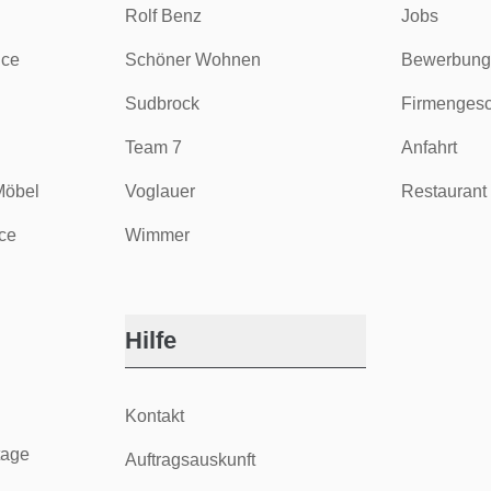
Rolf Benz
Jobs
ice
Schöner Wohnen
Bewerbung
Sudbrock
Firmengesc
Team 7
Anfahrt
Möbel
Voglauer
Restaurant 
ce
Wimmer
Hilfe
Kontakt
tage
Auftragsauskunft