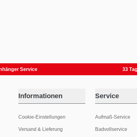
r Service
33 Tage Rüc
Informationen
Service
Cookie-Einstellungen
Aufmaß-Service
Versand & Lieferung
Badvollservice