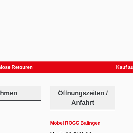
etouren
Kauf auf Rec
ehmen
Öffnungszeiten /
Anfahrt
Möbel ROGG Balingen