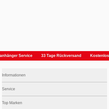
anhänger Service
33 Tage Rückversand
Kostenlos
Informationen
Service
Top Marken