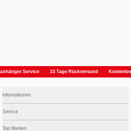
anhänger Service
33 Tage Rückversand
Kostenlos
Informationen
Service
Top Marken