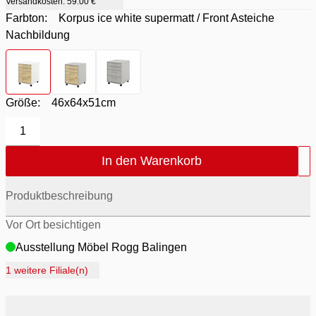
Versandkosten:
59.00 €
Farbton:
Korpus ice white supermatt / Front Asteiche
Nachbildung
Farbton
- Korpus ice white supermatt / Front Asteiche Nachbi
Farbton
- Korpus kreidegrau matt lack / Front Asteic
Farbton
- Kreidegrau
Größe:
46x64x51cm
1
In den Warenkorb
Produktbeschreibung
Vor Ort besichtigen
Ausstellung Möbel Rogg Balingen
Ausstellung Rogg Discount Balingen
1 weitere Filiale(n)
Ausstellung Rogg & Roll Balingen
Ausstellung Rogg & Roll Reutlingen