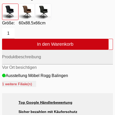
Farbton
- Bezug Ca-Ro anthrazit / Gestell schwarz
Farbton
- Bezug Ma-Mo braun / Gestell schwarz
Farbton
- Bezug Ve-Fl grün / Gestell schwar
Größe:
60x88.5x66cm
1
In den Warenkorb
Produktbeschreibung
Vor Ort besichtigen
Ausstellung Möbel Rogg Balingen
Ausstellung Rogg Discount Balingen
1 weitere Filiale(n)
Ausstellung Rogg & Roll Balingen
Ausstellung Rogg & Roll Reutlingen
Top Google Händlerbewertung
Ausstellung Möbel Rogg Reutlingen
Sicher bezahlen mit Käuferschutz