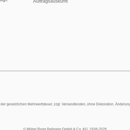
Auftragsauskunft
l. der gesetzlichen Mehrwertsteuer, zzgl. Versandkosten, ohne Dekoration. Änderun
© Möbel Rogg Balingen GmbH & Co. KG. 1938-2026