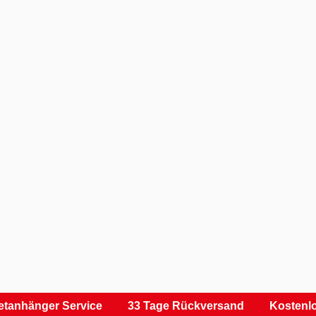
tanhänger Service
33 Tage Rückversand
Kostenlo