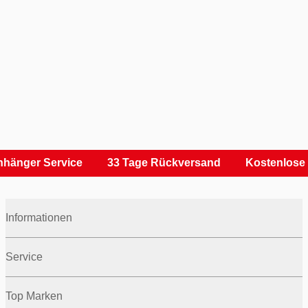
hänger Service
33 Tage Rückversand
Kostenlose 
Informationen
Service
Top Marken