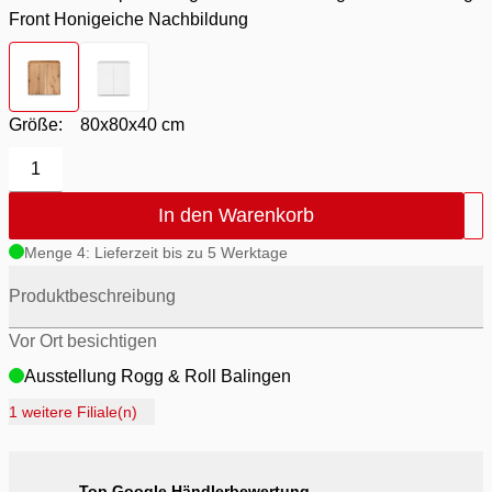
Front Honigeiche Nachbildung
Farbton
- Korpus Honigeiche Nachbildung / Füße alufarbig / 
Farbton
- Korpus Weiss / Füße alufarbig / Front Weis
Größe:
80x80x40 cm
1
In den Warenkorb
Menge 4: Lieferzeit bis zu 5 Werktage
Produktbeschreibung
Vor Ort besichtigen
Ausstellung Rogg & Roll Balingen
Ausstellung Rogg Discount Balingen
1 weitere Filiale(n)
Ausstellung Möbel Rogg Balingen
Ausstellung Rogg & Roll Reutlingen
Top Google Händlerbewertung